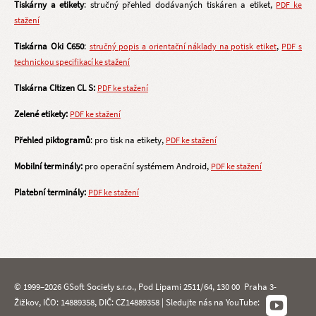
Tiskárny a etikety
: stručný přehled dodávaných tiskáren a etiket,
PDF ke
stažení
Tiskárna Oki C650
:
,
stručný popis a orientační náklady na potisk etiket
PDF s
technickou specifikací ke stažení
TIskárna CItizen CL S:
PDF ke stažení
Zelené etikety:
PDF ke stažení
Přehled piktogramů
: pro tisk na etikety,
PDF ke stažení
Mobilní terminály:
pro operační systémem Android,
PDF ke stažení
Platební terminály:
PDF ke stažení
© 1999–2026 GSoft Society s.r.o., Pod Lipami 2511/64, 130 00 Praha 3-
Žižkov, IČO: 14889358, DIČ: CZ14889358 | Sledujte nás na YouTube: