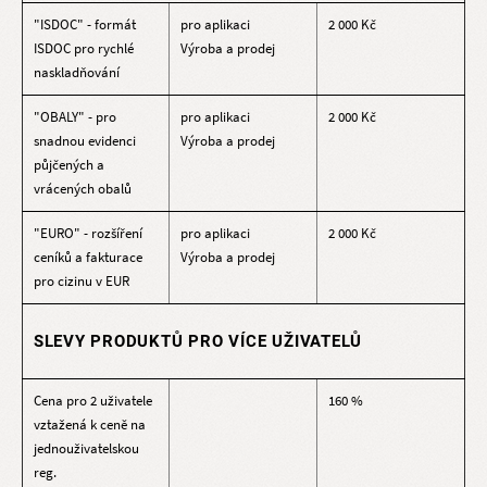
"ISDOC" - formát
pro aplikaci
2 000 Kč
ISDOC pro rychlé
Výroba a prodej
naskladňování
"OBALY" - pro
pro aplikaci
2 000 Kč
snadnou evidenci
Výroba a prodej
půjčených a
vrácených obalů
"EURO" - rozšíření
pro aplikaci
2 000 Kč
ceníků a fakturace
Výroba a prodej
pro cizinu v EUR
SLEVY PRODUKTŮ PRO VÍCE UŽIVATELŮ
Cena pro 2 uživatele
160 %
vztažená k ceně na
jednouživatelskou
reg.