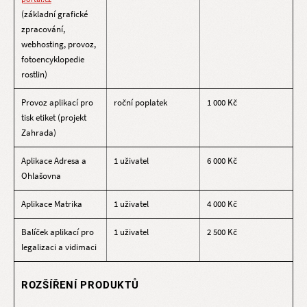
(základní grafické
zpracování,
webhosting, provoz,
fotoencyklopedie
rostlin)
Provoz aplikací pro
roční poplatek
1 000 Kč
tisk etiket (projekt
Zahrada)
Aplikace Adresa a
1 uživatel
6 000 Kč
Ohlašovna
Aplikace Matrika
1 uživatel
4 000 Kč
Balíček aplikací pro
1 uživatel
2 500 Kč
legalizaci a vidimaci
ROZŠÍŘENÍ PRODUKTŮ