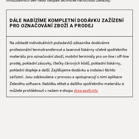
množstevních slev nebo naopak technické náročnosti zakázky.
DÁLE NABÍZÍME KOMPLETNÍ DODÁVKU ZAŽÍZENÍ
PRO OZNAČOVÁNÍ ZBOŽÍ A PRODEJ
Na základě individuálních požadavků zákazníka dodáváme
profesionální termotransferové a laserové tiskárny včetně spotřebního
materiálu pro označování zboží, mobilní terminály pro on-line i off-line
prodej, pokladní zásuvky, čtečky čárových kódů, pokladní tiskárny,
pokladní displeje a další. Zajišťujeme dodávku a instalaci těchto
zařízení. Jsou odzkoušena v provozu a spolupracují s nimi aplikace
Zeleného software. Nabídku etiket a dalšího spotřebního materiálu si
můžete prohlédnout v našem e-shopu
shop.gsoft.info