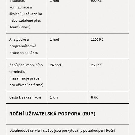
Instalace,
1 hod
900 Kč
konfigurace a
školení (u zákazníka
nebo vzdáleně přes
TeamViewer)
Analytické a
1 hod
1100 Kč
programátorské
práce na zakázku
Zapůjčení mobilního
24 hod
250 Kč
terminálu
(nezahrnuje práce
pro oživení na firmě)
Cesta k zákazníkovi
1 km
8 Kč
ROČNÍ UŽIVATELSKÁ PODPORA (RUP)
Dlouhodobé servisní služby jsou poskytovány po zakoupení Roční