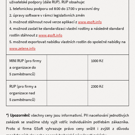
uživatelské podpory (dále RUP). RUP obsahuje:
1. telefonickou podporu od 8:00 do 17:00 v pracovní dny
2. úpravy software v rámci legislativních změn
3. možnost stáhnout nové verze aplikací z
www.gsoft.info
4. možnost zaslat ke standardizaci vlastní rostliny a následně standard
rostlin stáhnout z
www.gsoft.info
5. možnost exportovat nabídku vlastních rostlin do společné nabídky na
www.zelene.info
MINI RUP (pro firmy
1000 Kč
a organizace do
5 zaměstnanců)
RUP (pro firmy a
2300 Kč
organizace nad
5 zaměstnanců)
*) Upozornění:
všechny ceny jsou informativní. Při naceňování jednotlivých
zakázek se snažíme vždy vyjít vstříc individuálním potřebám zákazníka.
Proto si firma GSoft vyhrazuje právo ceny snížit i zvýšit z důvodu