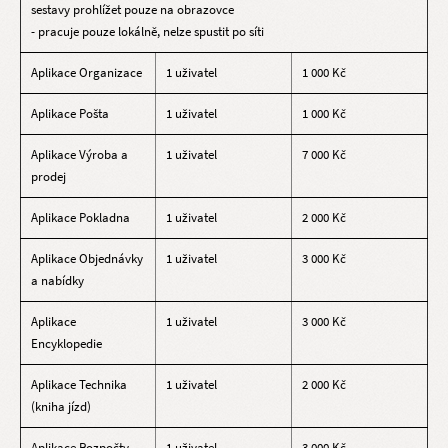
sestavy prohlížet pouze na obrazovce
- pracuje pouze lokálně, nelze spustit po síti
Aplikace Organizace
1 uživatel
1 000 Kč
Aplikace Pošta
1 uživatel
1 000 Kč
Aplikace Výroba a
1 uživatel
7 000 Kč
prodej
Aplikace Pokladna
1 uživatel
2 000 Kč
Aplikace Objednávky
1 uživatel
3 000 Kč
a nabídky
Aplikace
1 uživatel
3 000 Kč
Encyklopedie
Aplikace Technika
1 uživatel
2 000 Kč
(kniha jízd)
Aplikace Rozpočty
1 uživatel
3 000 Kč