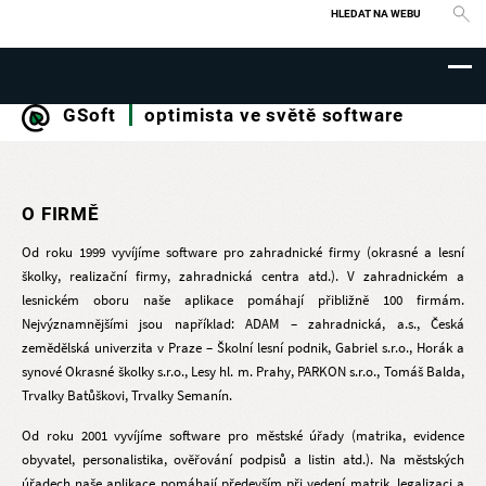
Vyhledávání
GSoft
optimista ve světě software
O FIRMĚ
Od roku 1999 vyvíjíme software pro zahradnické firmy (okrasné a lesní
školky, realizační firmy, zahradnická centra atd.). V zahradnickém a
lesnickém oboru naše aplikace pomáhají přibližně 100 firmám.
Nejvýznamnějšími jsou například: ADAM – zahradnická, a.s., Česká
zemědělská univerzita v Praze – Školní lesní podnik, Gabriel s.r.o., Horák a
synové Okrasné školky s.r.o., Lesy hl. m. Prahy, PARKON s.r.o., Tomáš Balda,
Trvalky Batůškovi, Trvalky Semanín.
Od roku 2001 vyvíjíme software pro městské úřady (matrika, evidence
obyvatel, personalistika, ověřování podpisů a listin atd.). Na městských
úřadech naše aplikace pomáhají především při vedení matrik, legalizaci a