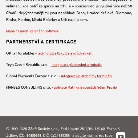
vidimaci, kde patří ke špičce na trhu a v současnosti je využívá více než 50
úřadů. Nejvýznamnějšími jsou například: Brno, Hradec Králové, Olomouc,
Praha, Kladno, Mladá Boleslav a Ústí nad Labem.
Mapa nasazení Zeleného software
PARTNERSTVÍ A CERTIFIKACE
OKI a Floralables -
technologie tisku barevných etiket
Teya Czech Republic s.r.o. -
integrace s platebními terminály
Global Payments Europe s. r. o. –
integrace s platebnímy terminály
MARBES CONSULTING s.r.o. -
aplikace Matrika je součástí řešení Proxio
© 1999–2026 GSoft Society s.r.o., Pod Lipami 2511/64, 130 00 Praha 3-
Žižkov, IČO: 14889358, DIČ: CZ14889358 | Sledujte nás na YouTube: