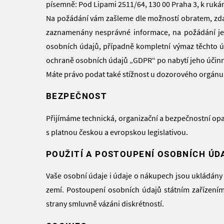
písemně: Pod Lipami 2511/64, 130 00 Praha 3, k ruká
Na požádání vám zašleme dle možností obratem, zda
zaznamenány nesprávné informace, na požádání je
osobních údajů, případně kompletní výmaz těchto ú
ochraně osobních údajů „GDPR“ po nabytí jeho účinn
Máte právo podat také stížnost u dozorového orgánu
BEZPEČNOST
Přijímáme technická, organizační a bezpečnostní opa
s platnou českou a evropskou legislativou.
POUŽITÍ A POSTOUPENÍ OSOBNÍCH ÚD
Vaše osobní údaje i údaje o nákupech jsou ukládány 
zemí. Postoupení osobních údajů státním zařízením
strany smluvně vázáni diskrétností.