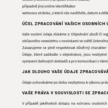
případně jiný online identifikátor
webovou stránku, z které nás navštívíte, datum a dél
ÚČEL ZPRACOVÁNÍ VAŠICH OSOBNÍCH 
Vaše osobní údaje získáme z: Objednání zboží či re
občasného newslettru s novinkami ve světě Zeleného
Zavazujeme se plně respektovat důvěrný charakter V
Údaje, které zadáváte v objednávce, jsou nezbytné 
vystavení daňových dokladů a pro komunikaci s Vámi
JAK DLOUHO VAŠE ÚDAJE ZPRACOVÁV
Údaje uchováváme po dobu nezbytnou k výkonu práv a
VAŠE PRÁVA V SOUVISLOSTI SE ZPRA
V případě jakéhokoli dotazu na ochranu osobních 