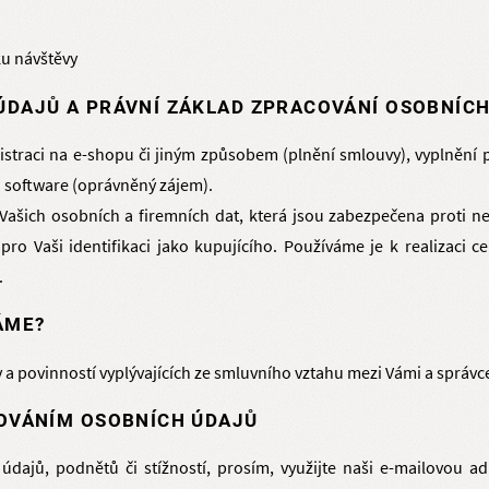
ku návštěvy
ÚDAJŮ A PRÁVNÍ ZÁKLAD ZPRACOVÁNÍ OSOBNÍC
gistraci na e-shopu či jiným způsobem (plnění smlouvy), vyplnění
 software (oprávněný zájem).
ašich osobních a firemních dat, která jsou zabezpečena proti n
pro Vaši identifikaci jako kupujícího. Používáme je k realizaci 
.
ÁME?
 povinností vyplývajících ze smluvního vztahu mezi Vámi a správc
COVÁNÍM OSOBNÍCH ÚDAJŮ
údajů, podnětů či stížností, prosím, využijte naši e-mailovou 