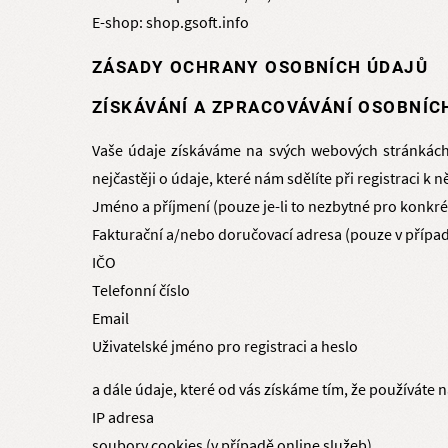
E-shop: shop.gsoft.info
ZÁSADY OCHRANY OSOBNÍCH ÚDAJŮ
ZÍSKÁVÁNÍ A ZPRACOVÁVÁNÍ OSOBNÍC
Vaše údaje získáváme na svých webových stránkách 
nejčastěji o údaje, které nám sdělíte při registraci k 
Jméno a příjmení (pouze je-li to nezbytné pro konkré
Fakturační a/nebo doručovací adresa (pouze v přípa
IČO
Telefonní číslo
Email
Uživatelské jméno pro registraci a heslo
a dále údaje, které od vás získáme tím, že používáte n
IP adresa
soubory cookies (v případě online služeb)