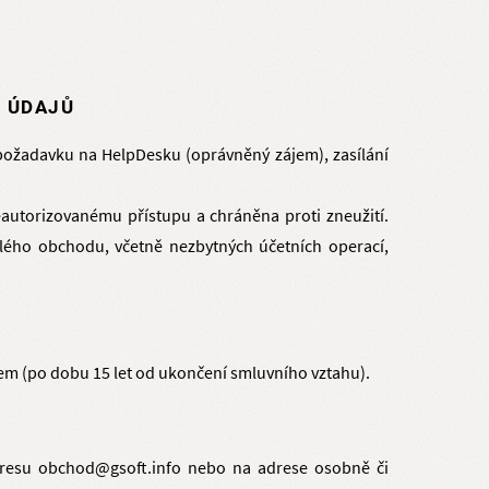
H ÚDAJŮ
 požadavku na HelpDesku (oprávněný zájem), zasílání
eautorizovanému přístupu a chráněna proti zneužití.
celého obchodu, včetně nezbytných účetních operací,
em (po dobu 15 let od ukončení smluvního vztahu).
adresu obchod@gsoft.info nebo na adrese osobně či