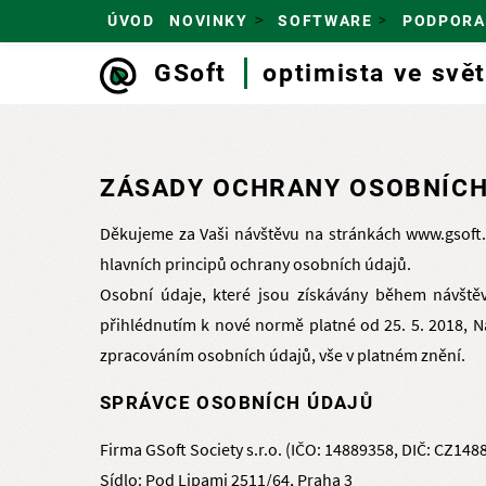
ÚVOD
NOVINKY
SOFTWARE
PODPORA
GSoft
optimista ve svě
Skip
to
main
navigation
ZÁSADY OCHRANY OSOBNÍCH
Děkujeme za Vaši návštěvu na stránkách www.gsoft.
hlavních principů ochrany osobních údajů.
Osobní údaje, které jsou získávány během návšt
přihlédnutím k nové normě platné od 25. 5. 2018, N
zpracováním osobních údajů, vše v platném znění.
SPRÁVCE OSOBNÍCH ÚDAJŮ
Firma GSoft Society s.r.o. (IČO: 14889358, DIČ: CZ1
Sídlo: Pod Lipami 2511/64, Praha 3