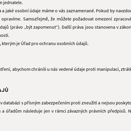
m jednatele.
 a jaké osobní údaje máme o vás zaznamenané. Pokud by navzdor
 opravíme. Samozřejmě, že můžete požadovat omezení zpracování
dajů (právo „být zapomenut“). Další práva jsou stanovena v záko
osti.
, kterým je Úřad pro ochranu osobních údajů.
tření, abychom chránili u nás vedené údaje proti manipulaci, ztrát
AJŮ
v databázi s přísným zabezpečením proti zneužití a nejsou poskyto
 a úřadům následuje jen v rámci závazných právních předpisů. Na