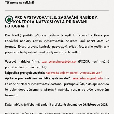
Těšíme se na setkání!
PRO VYSTAVOVATELE: Z
ADÁVÁNÍ NABÍDKY,
KONTROLA NÁZVOSLOVÍ A PŘIDÁVÁNÍ
FOTOGRAFIÍ
Pro hladký průběh přípravy výstavy je opět k dispozici aplikace pro
zadávání nabídky rostlin vystavovatelů. Aplikace umí načíst data ve
formátu Excel, provést kontrolu názvosloví, přidat fotografie rostlin a v
případě potřeby aktualizovat počty nabízených rostlin.
Vzorová nabídka firmy
:
(POZOR: není možné
vzor_zelenaburza2026.xlsx
použít šablonu z minulých let)
Nápověda pro vystavovatele
:
napoveda_zeleny_portal_vystavovatel.pdf
Aplikace pro zadávání nabídky vystavovatelů
:
(na
zelena-burza.gsoft.info
základě přihlášení vystavovatelé dostanou přístupové údaje do aplikace; do
té doby doporučujeme si připravit nabídku rostlin ve výše uvedeném
formátu)
Data nabídky je třeba mít zadaná a překontrolovaná
do 26. listopadu 2025.
Pro zdárný průběh ON-LINE Zelené burzy je třeba ke všem rostlinám přidat