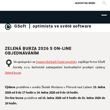
Vyhledávání
GSoft
optimista ve světě software
ZELENÁ BURZA 2026 S ON-LINE
OBJEDNÁVÁNÍM
Ve spolupráci se
zajišťuje firma GSoft
Svazem školkařů České republiky
Society s.r.o. technické zabezpečení kontraktační prodejní výstavy
.
Zelená burza
Výstava
proběhne v areálu Školek Montano v Přerově nad Labem
13. ledna
2026 od 9 do 17 hodin a 14. ledna 2026 od 9 do 14 hodin.
On-line burza
proběhne
od 13. ledna 2026 od 9 hodin do
31. ledna 2026 do
16 hodin.